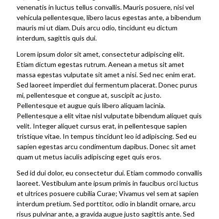
venenatis in luctus tellus convallis. Mauris posuere, nisi vel
vehicula pellentesque, libero lacus egestas ante, a bibendum
mauris mi ut diam. Duis arcu odio, tincidunt eu dictum
interdum, sagittis quis dui.
Lorem ipsum dolor sit amet, consectetur adipiscing elit.
Etiam dictum egestas rutrum. Aenean a metus sit amet
massa egestas vulputate sit amet a nisi. Sed nec enim erat.
Sed laoreet imperdiet dui fermentum placerat. Donec purus
mi, pellentesque et congue at, suscipit ac justo.
Pellentesque et augue quis libero aliquam lacinia.
Pellentesque a elit vitae nisl vulputate bibendum aliquet quis
velit. Integer aliquet cursus erat, in pellentesque sapien
tristique vitae. In tempus tincidunt leo id adipiscing. Sed eu
sapien egestas arcu condimentum dapibus. Donec sit amet
quam ut metus iaculis adipiscing eget quis eros.
Sed id dui dolor, eu consectetur dui. Etiam commodo convallis
laoreet. Vestibulum ante ipsum primis in faucibus orci luctus
et ultrices posuere cubilia Curae; Vivamus vel sem at sapien
interdum pretium. Sed porttitor, odio in blandit ornare, arcu
risus pulvinar ante, a gravida augue justo sagittis ante. Sed